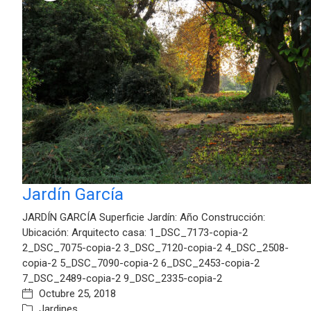
Jardín García
JARDÍN GARCÍA Superficie Jardín: Año Construcción:
Ubicación: Arquitecto casa: 1_DSC_7173-copia-2
2_DSC_7075-copia-2 3_DSC_7120-copia-2 4_DSC_2508-
copia-2 5_DSC_7090-copia-2 6_DSC_2453-copia-2
7_DSC_2489-copia-2 9_DSC_2335-copia-2
Octubre 25, 2018
Jardines