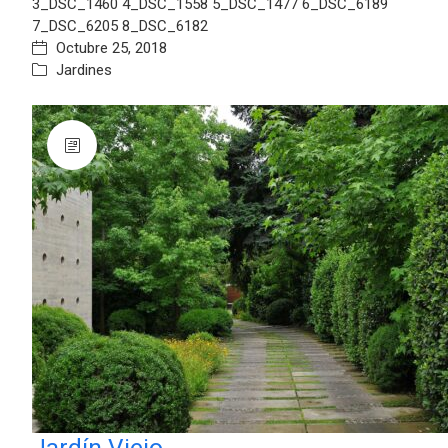
3_DSC_1460 4_DSC_1558 5_DSC_1477 6_DSC_6189
7_DSC_6205 8_DSC_6182
Octubre 25, 2018
Jardines
Jardín Viejo