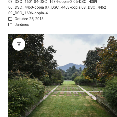
03_DSC_1601 04-DSC_1634-copia-2 05-DSC_4389
06_DSC_4460-copia 07_DSC_4453-copia 08_DSC_4462
09_DSC_1696-copia-4…
Octubre 25, 2018
Jardines